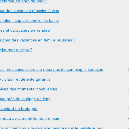
 bretagne en bord de mer ?
ur des vacances réussies à vias
ntales : cap sur amélie les bains
tes et caravanes en vendée
es pour des vacances en famille réussies ?
éjourner à vichy ?
tus : nos coins secrets à deux pas du camping le kerleyou
: plaisir et détente garantis
 vivez des moments inoubliables
ne près de la plage de letty
rvastard en bretagne
carneau avec mobil home premium
 un camping à la dernière minute dans le Finistère Sud