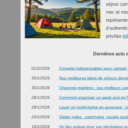
séjour cam
mer et mo
représent
d'authent
privil&e (
r
Dernières actu 
01/2/2026
Conseils indispensables pour camper
30/1/2026
Nos meilleures idées de séjours dern
30/1/2026
Charente-maritime : nos meilleurs c
28/1/2026
Comment organiser un week-end en fa
28/1/2026
Louer un mobil-home en auvergne : to
20/1/2026
Visiter rodez : patrimoine, musée so
19/1/2026
Un lieu unique pour vos séminaires a