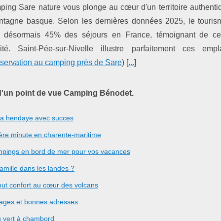
ping Sare nature vous plonge au cœur d'un territoire authenti
ntagne basque. Selon les dernières données 2025, le touris
e désormais 45% des séjours en France, témoignant de ce
icité. Saint-Pée-sur-Nivelle illustre parfaitement ces emp
éservation au camping près de Sare
) [
...
]
d'un point de vue Camping Bénodet.
 a hendaye avec succes
ière minute en charente-maritime
ampings en bord de mer pour vos vacances
mille dans les landes ?
ut confort au cœur des volcans
ulages et bonnes adresses
u vert à chambord