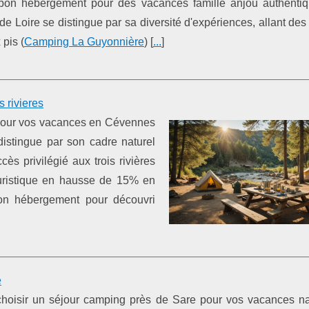
e bon hébergement pour des vacances famille anjou authenti
 de Loire se distingue par sa diversité d'expériences, allant de
pis (
Camping La Guyonnière
) [
...
]
 rivieres
s pour vos vacances en Cévennes
distingue par son cadre naturel
s privilégié aux trois rivières
ouristique en hausse de 15% en
on hébergement pour découvri
e
choisir un séjour camping près de Sare pour vos vacances n