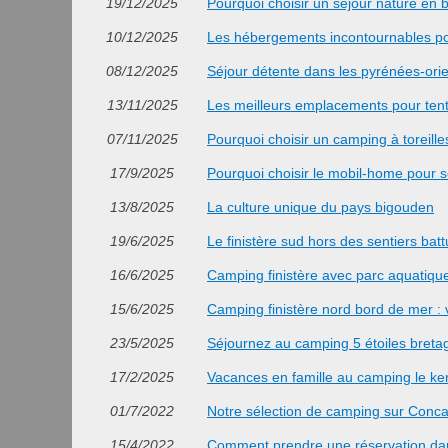
19/12/2025
Pourquoi choisir un sejour nature en
10/12/2025
Les hébergements incontournables po
08/12/2025
Séjour détente dans les pyrénées-orie
13/11/2025
Les meilleurs emplacements pour ten
07/11/2025
Pourquoi choisir un camping à toreill
17/9/2025
Pourquoi choisir le mobil-home pour s
13/8/2025
La culture unique du pays bigouden
19/6/2025
Le finistère sud hors des sentiers bat
16/6/2025
Camping finistère avec parc aquatique 
15/6/2025
Camping finistère nord bord de mer :
23/5/2025
Séjournez au camping 5 étoiles bretag
17/2/2025
Vacances en famille au camping le ke
01/7/2022
Notre sélection de camping sur Con
15/4/2022
Comment prendre une réservation dans