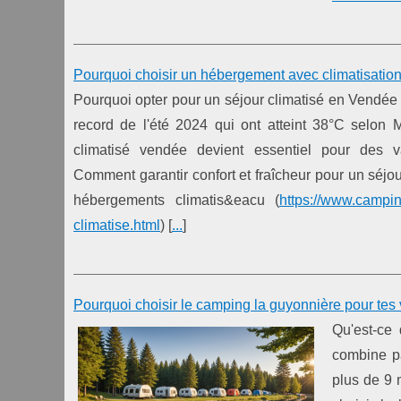
Pourquoi choisir un hébergement avec climatisation 
Pourquoi opter pour un séjour climatisé en Vendée
record de l'été 2024 qui ont atteint 38°C selon 
climatisé vendée devient essentiel pour des v
Comment garantir confort et fraîcheur pour un séjo
hébergements climatis&eacu (
https://www.campin
climatise.html
) [
...
]
Pourquoi choisir le camping la guyonnière pour te
Qu'est-ce 
combine pa
plus de 9 