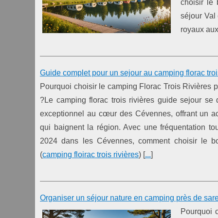
choisir l
séjour Val
royaux aux 
Guide complet pour un sejour au camping florac trois
Pourquoi choisir le camping Florac Trois Rivière
?Le camping florac trois rivières guide sejour se 
exceptionnel au cœur des Cévennes, offrant un accè
qui baignent la région. Avec une fréquentation t
2024 dans les Cévennes, comment choisir le b
(
camping floirac trois rivières
) [
...
]
Organiser un séjour nature en camping près de sar
Pourquoi 