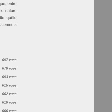
que, entre
me nature
tte quête
lacements
697 vues
678 vues
693 vues
615 vues
662 vues
618 vues
666 vues