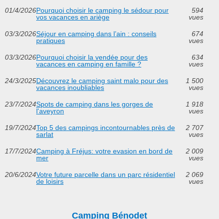
01/4/2026
Pourquoi choisir le camping le sédour pour
594
vos vacances en ariège
vues
03/3/2026
Séjour en camping dans l’ain : conseils
674
pratiques
vues
03/3/2026
Pourquoi choisir la vendée pour des
634
vacances en camping en famille ?
vues
24/3/2025
Découvrez le camping saint malo pour des
1 500
vacances inoubliables
vues
23/7/2024
Spots de camping dans les gorges de
1 918
l'aveyron
vues
19/7/2024
Top 5 des campings incontournables près de
2 707
sarlat
vues
17/7/2024
Camping à Fréjus: votre evasion en bord de
2 009
mer
vues
20/6/2024
Votre future parcelle dans un parc résidentiel
2 069
de loisirs
vues
Camping Bénodet