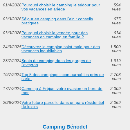
01/4/2026
Pourquoi choisir le camping le sédour pour
594
vos vacances en ariège
vues
03/3/2026
Séjour en camping dans l’ain : conseils
675
pratiques
vues
03/3/2026
Pourquoi choisir la vendée pour des
634
vacances en camping en famille ?
vues
24/3/2025
Découvrez le camping saint malo pour des
1 500
vacances inoubliables
vues
23/7/2024
Spots de camping dans les gorges de
1 919
l'aveyron
vues
19/7/2024
Top 5 des campings incontournables près de
2 708
sarlat
vues
17/7/2024
Camping à Fréjus: votre evasion en bord de
2 009
mer
vues
20/6/2024
Votre future parcelle dans un parc résidentiel
2 069
de loisirs
vues
Camping Bénodet