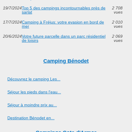
19/7/2024
Top 5 des campings incontournables près de
2 708
sarlat
vues
17/7/2024
Camping à Fréjus: votre evasion en bord de
2 010
mer
vues
20/6/2024
Votre future parcelle dans un parc résidentiel
2 069
de loisirs
vues
Camping Bénodet
Découvrez le camping Les...
Séjour les pieds dans l'eau...
Séjour à moindre prix au...
Destination Bénodet en...