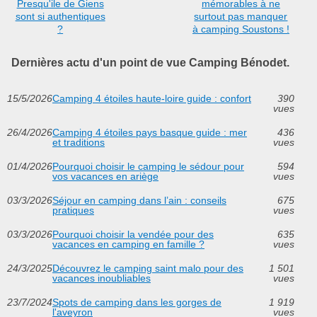
Presqu'ile de Giens
mémorables à ne
sont si authentiques
surtout pas manquer
?
à camping Soustons !
Dernières actu d'un point de vue Camping Bénodet.
15/5/2026
Camping 4 étoiles haute-loire guide : confort
390
vues
26/4/2026
Camping 4 étoiles pays basque guide : mer
436
et traditions
vues
01/4/2026
Pourquoi choisir le camping le sédour pour
594
vos vacances en ariège
vues
03/3/2026
Séjour en camping dans l’ain : conseils
675
pratiques
vues
03/3/2026
Pourquoi choisir la vendée pour des
635
vacances en camping en famille ?
vues
24/3/2025
Découvrez le camping saint malo pour des
1 501
vacances inoubliables
vues
23/7/2024
Spots de camping dans les gorges de
1 919
l'aveyron
vues