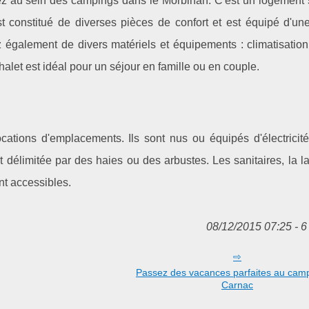
rez au sein des campings dans le Morbihan. C'est un logement 
st constitué de diverses pièces de confort et est équipé d'une
z également de divers matériels et équipements : climatisation
e chalet est idéal pour un séjour en famille ou en couple.
tions d'emplacements. Ils sont nus ou équipés d'électricité
 délimitée par des haies ou des arbustes. Les sanitaires, la la
nt accessibles.
08/12/2015 07:25 - 6
Passez des vacances parfaites au cam
Carnac