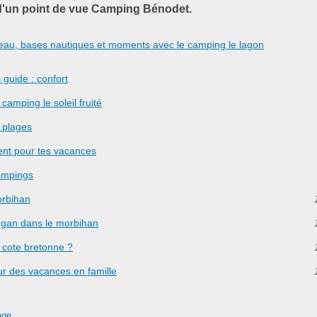
d'un point de vue Camping Bénodet.
d'eau, bases nautiques et moments avec le camping le lagon
 guide : confort
camping le soleil fruité
 plages
rent pour tes vacances
ampings
orbihan
mgan dans le morbihan
 cote bretonne ?
ur des vacances en famille
age