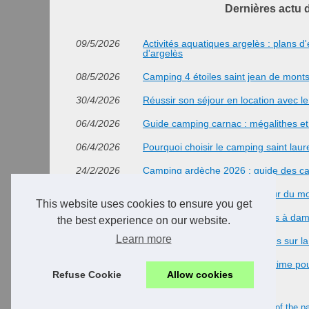
Dernières actu 
09/5/2026
Activités aquatiques argelès : plans 
d'argelès
08/5/2026
Camping 4 étoiles saint jean de monts
30/4/2026
Réussir son séjour en location avec le 
06/4/2026
Guide camping carnac : mégalithes et
06/4/2026
Pourquoi choisir le camping saint lau
24/2/2026
Camping ardèche 2026 : guide des c
05/8/2025
Vivre un séjour confort au cœur du m
This website uses cookies to ensure you get
08/7/2025
Découvrez le camping 3 étoiles à da
the best experience on our website.
Learn more
18/6/2025
Que voir pendant des vacances sur la
28/4/2025
Camping erdeven : le guide ultime po
Refuse Cookie
Allow cookies
© 2026
Camping-pors-keraign.com
|
Cookies Policy
|
Top of the p