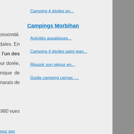
Camping 4 étoiles en...
Campings Morbihan
roximité.
Activités aquatiques...
édales. En
Camping 4 étoiles saint jean...
s
l'un des
ur dorée,
Réussir son séjour en...
anique de
Guide camping carnac :...
 marais de
 980 vues
pour ses