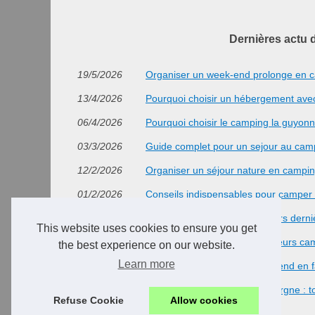
Dernières actu 
19/5/2026
Organiser un week-end prolonge en ca
13/4/2026
Pourquoi choisir un hébergement avec 
06/4/2026
Pourquoi choisir le camping la guyon
03/3/2026
Guide complet pour un sejour au campin
12/2/2026
Organiser un séjour nature en campin
01/2/2026
Conseils indispensables pour camper
30/1/2026
Nos meilleures idées de séjours dern
This website uses cookies to ensure you get
30/1/2026
Charente-maritime : nos meilleurs c
the best experience on our website.
Learn more
28/1/2026
Comment organiser un week-end en fa
28/1/2026
Louer un mobil-home en auvergne : to
Refuse Cookie
Allow cookies