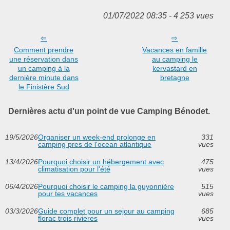
01/07/2022 08:35 - 4 253 vues
Comment prendre
Vacances en famille
une réservation dans
au camping le
un camping à la
kervastard en
dernière minute dans
bretagne
le Finistère Sud
Dernières actu d'un point de vue Camping Bénodet.
19/5/2026
Organiser un week-end prolonge en
331
camping pres de l'ocean atlantique
vues
13/4/2026
Pourquoi choisir un hébergement avec
475
climatisation pour l'été
vues
06/4/2026
Pourquoi choisir le camping la guyonnière
515
pour tes vacances
vues
03/3/2026
Guide complet pour un sejour au camping
685
florac trois rivieres
vues