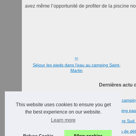
avez même l’opportunité de profiter de la piscine no
Séjour les pieds dans l'eau au camping Saint-
Martin
Dernières actu 
02/9/2022
Séjour les pieds dans l'eau au campin
This website uses cookies to ensure you get
02/9/2022
Séjour à moindre prix au camping pas
the best experience on our website.
Learn more
29/3/2022
Destination Bénodet en Finistère Sud p
07/12/2015
Le camping à Bénodet : un lieu de dé
Refuse Cookie
Allow cookies