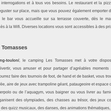
interrogations et à tous vos besoins. Le restaurant et la pizz
éguster sur place, mais que vous pouvez également emporter d
 le bar vous accueille sur sa terrasse couverte, dès le ma
s à la Wifi. Diverses locations vous sont accessibles à des pr
s Tomasses
ng-toulon/
, le camping Les Tomasses met à votre dispos
 divertir, vous amuser et pour partager d’agréables moments
ourrez faire des tournois de foot, de hand et de basket, vous tr
e, aire de jeux avec trampoline géant, pataugeoire et espace d
erpolo ou de l’aquagym, vous baigner ou vous livrer au farni
anisent des olympiades, des chasses au trésor, des jeux coll
, des quizz musicaux, des danses, des animations thématiques,