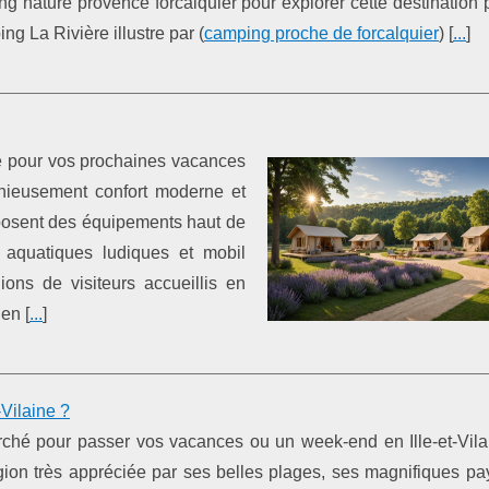
g nature provence forcalquier pour explorer cette destination
g La Rivière illustre par (
camping proche de forcalquier
) [
...
]
e pour vos prochaines vacances
ieusement confort moderne et
oposent des équipements haut de
aquatiques ludiques et mobil
ons de visiteurs accueillis en
en [
...
]
Vilaine ?
ché pour passer vos vacances ou un week-end en Ille-et-Vilai
région très appréciée par ses belles plages, ses magnifiques p