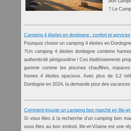
bon campin
? Le Campin
Camping 4 étoiles en dordogne : confort et services
Pourquoi choisir un camping 4 étoiles en Dordogn
?Un camping 4 étoiles dordogne combine harmon
authenticité périgourdine ! Ces établissements pr
gamme comme les piscines chauffées, espaces 
homes 4 étoiles spacieux. Avec plus de 3,2 milli
Dordogne en 2024, la demande pour des vacances 
Comment trouver un camping bon marché en Ille-et-
Si vous êtes à la recherche d'un camping bon mar
vous êtes au bon endroit. Ille-et-Vilaine est une 