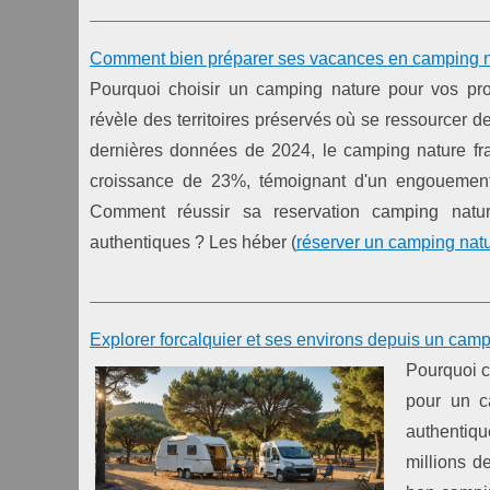
Comment bien préparer ses vacances en camping 
Pourquoi choisir un camping nature pour vos p
révèle des territoires préservés où se ressourcer de
dernières données de 2024, le camping nature fra
croissance de 23%, témoignant d'un engouement 
Comment réussir sa reservation camping natu
authentiques ? Les héber (
réserver un camping nat
Explorer forcalquier et ses environs depuis un camp
Pourquoi c
pour un c
authentiqu
millions d