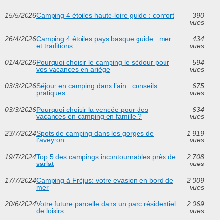
15/5/2026
Camping 4 étoiles haute-loire guide : confort
390
vues
26/4/2026
Camping 4 étoiles pays basque guide : mer
434
et traditions
vues
01/4/2026
Pourquoi choisir le camping le sédour pour
594
vos vacances en ariège
vues
03/3/2026
Séjour en camping dans l’ain : conseils
675
pratiques
vues
03/3/2026
Pourquoi choisir la vendée pour des
634
vacances en camping en famille ?
vues
23/7/2024
Spots de camping dans les gorges de
1 919
l'aveyron
vues
19/7/2024
Top 5 des campings incontournables près de
2 708
sarlat
vues
17/7/2024
Camping à Fréjus: votre evasion en bord de
2 009
mer
vues
20/6/2024
Votre future parcelle dans un parc résidentiel
2 069
de loisirs
vues